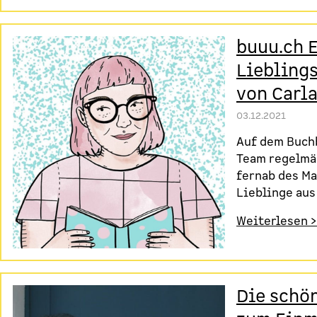
buuu.ch 
Liebling
von Carl
03.12.2021
Auf dem Buchb
Team regelmä
fernab des Ma
Lieblinge aus
Weiterlesen >
Die schö