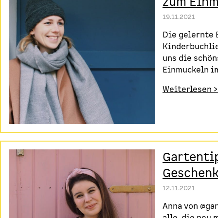
zum Einm
19.11.2021
Die gelernte 
Kinderbuchlie
uns die schön
Einmuckeln im
Weiterlesen >
Gartenti
Geschenk
12.11.2021
Anna von @gar
alle, die neu