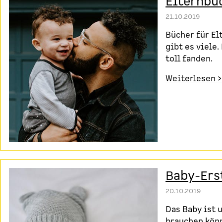
Elternbü
21.10.2019
Bücher für El
gibt es viele
toll fanden.
Weiterlesen >
Baby-Ers
20.10.2019
Das Baby ist 
brauchen könn