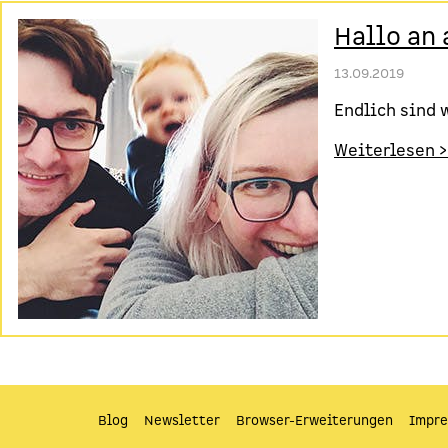
Hallo an a
13.09.2019
Endlich sind 
Weiterlesen >
Blog
Newsletter
Browser-Erweiterungen
Impr