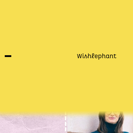
Körper, Identität und Auf
11 Buchempfehlungen von Kindheits
Wishlephant
Hebeler
28.02.2024