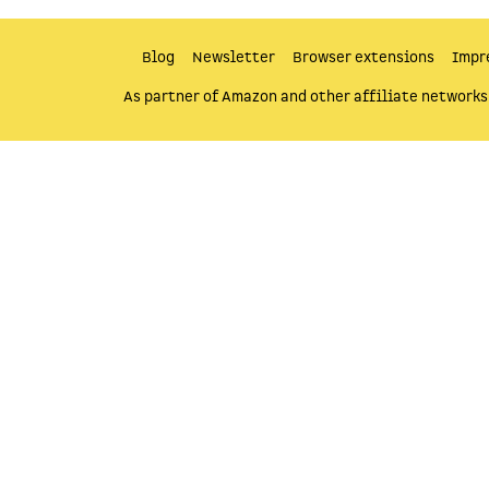
Blog
Newsletter
Browser extensions
Impr
As partner of Amazon and other affiliate networks