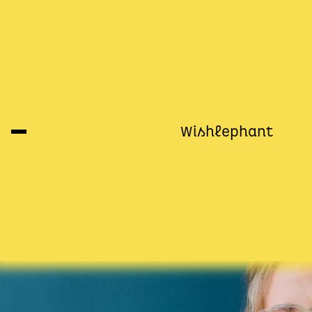
Ninia LaGrandes Liebling
Die Autorin verrät uns ihre Top 10 a
Wishlephant
17.12.2021