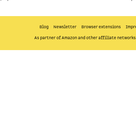
Blog
Newsletter
Browser extensions
Impr
As partner of Amazon and other affiliate networks