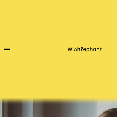
Nachhaltige Geschenkidee
Marcia Friese
Wishlephant
Über neues Landleben statt Berlin, T
Familienfotos und Adventskalenderi
05.11.2021