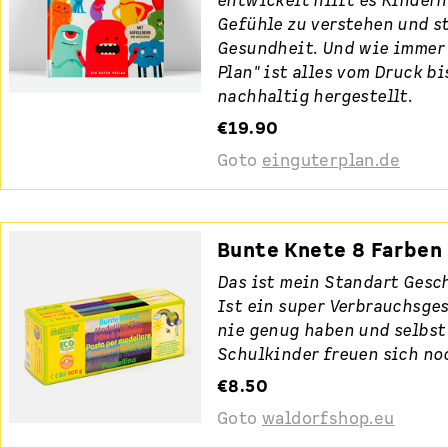
entwickelt hilft es Kindern
Gefühle zu verstehen und s
Gesundheit. Und wie immer 
Plan" ist alles vom Druck b
nachhaltig hergestellt.
€19.90
Goto
einguterplan.de
Bunte Knete 8 Farben
Das ist mein Standart Gesch
Ist ein super Verbrauchsge
nie genug haben und selbst
Schulkinder freuen sich no
€8.50
Goto
waldorfshop.eu