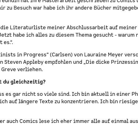
reundin hat ihre Masterarbeit geschrieben zu Comics
ir zu Besuch war habe ich ihr andere Bücher mitgegeb
 die Literaturliste meiner Abschlussarbeit auf meiner
„Jetzt habe ich alles zu diesem Thema gesucht - warum 
 es.“.
minists in Progress“ (Carlsen) von Lauraine Meyer vers
von Steven Appleby empfohlen und „Die dicke Prinzessin
 Greve verliehen.
t du gleichzeitig?
s es gar nicht so viele sind. Ich bin aktuell in einer P
mich auf längere Texte zu konzentrieren. Ich bin riesig
er auch Comics lese ich eher immer alle auf einmal aus
?