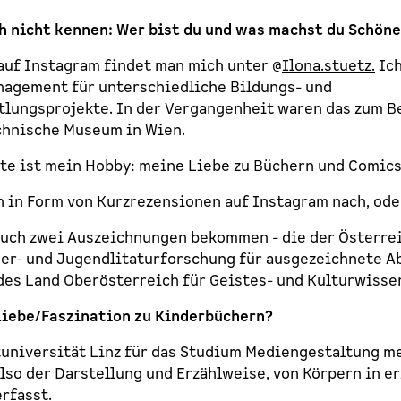
och nicht kennen: Wer bist du und was machst du Schön
 auf Instagram findet man mich unter @
Ilona.stuetz.
Ich
nagement für unterschiedliche Bildungs- und
lungsprojekte. In der Vergangenheit waren das zum B
echnische Museum in Wien.
te ist mein Hobby: meine Liebe zu Büchern und Comics
h in Form von Kurzrezensionen auf Instagram nach, ode
auch zwei Auszeichnungen bekommen - die der Österre
der- und Jugendlitaturforschung für ausgezeichnete A
des Land Oberösterreich für Geistes- und Kulturwisse
iebe/Faszination zu Kinderbüchern?
tuniversität Linz für das Studium Mediengestaltung m
also der Darstellung und Erzählweise, von Körpern in e
rfasst.