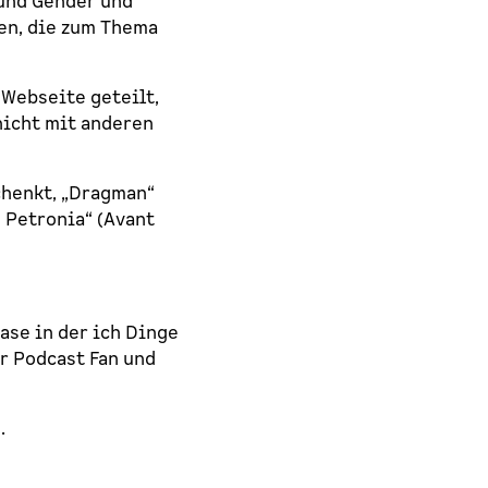
 und Gender und
en, die zum Thema
 Webseite geteilt,
nicht mit anderen
chenkt, „Dragman“
 Petronia“ (Avant
hase in der ich Dinge
er Podcast Fan und
.