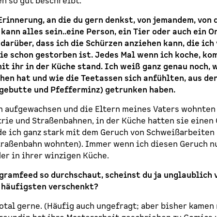
 so gut beschreibt.
Erinnerung, an die du gern denkst, von jemandem, von
ann alles sein..eine Person, ein Tier oder auch ein O
 darüber, dass ich die Schürzen anziehen kann, die ich
ie schon gestorben ist. Jedes Mal wenn ich koche, k
mit ihr in der Küche stand. Ich weiß ganz genau noch, 
en hat und wie die Teetassen sich anfühlten, aus de
gebutte und Pfefferminz) getrunken haben.
ch aufgewachsen und die Eltern meines Vaters wohnten
trie und Straßenbahnen, in der Küche hatten sie einen 
e ich ganz stark mit dem Geruch von Schweißarbeiten 
Straßenbahn wohnten). Immer wenn ich diesen Geruch nu
er in ihrer winzigen Küche.
ramfeed so durchschaut, scheinst du ja unglaublich v
 häufigsten verschenkt?
otal gerne. (Häufig auch ungefragt; aber bisher kamen