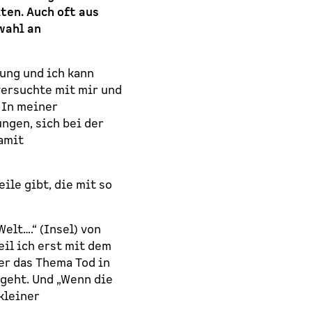
ten. Auch oft aus
wahl an
kung und ich kann
versuchte mit mir und
 In meiner
ngen, sich bei der
amit
ile gibt, die mit so
elt….“ (Insel) von
il ich erst mit dem
er das Thema Tod in
 geht. Und „Wenn die
kleiner