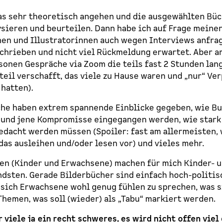
das sehr theoretisch angehen und die ausgewählten Bü
ysieren und beurteilen. Dann habe ich auf Frage meiner
nen und Illustratorinnen auch wegen Interviews anfrage
chrieben und nicht viel Rückmeldung erwartet. Aber a
sonen Gespräche via Zoom die teils fast 2 Stunden lan
teil verschafft, das viele zu Hause waren und „nur“ Ve
hatten).
he haben extrem spannende Einblicke gegeben, wie Bu
 und jene Kompromisse eingegangen werden, wie stark
dacht werden müssen (Spoiler: fast am allermeisten, 
das ausleihen und/oder lesen vor) und vieles mehr.
en (Kinder und Erwachsene) machen für mich Kinder- 
dsten. Gerade Bilderbücher sind einfach hoch-politis
 sich Erwachsene wohl genug fühlen zu sprechen, was s
Themen, was soll (wieder) als „Tabu“ markiert werden.
 viele ja ein recht schweres, es wird nicht offen vie