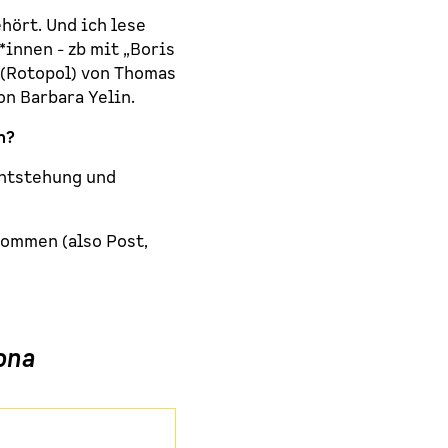
hört. Und ich lese
innen - zb mit „Boris
“ (Rotopol) von Thomas
on Barbara Yelin.
en?
Entstehung und
kommen (also Post,
ona