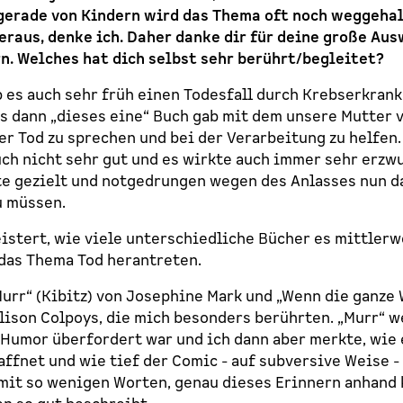
 gerade von Kindern wird das Thema oft noch weggehal
eraus, denke ich. Daher danke dir für deine große Aus
. Welches hat dich selbst sehr berührt/begleitet?
b es auch sehr früh einen Todesfall durch Krebserkran
es dann „dieses eine“ Buch gab mit dem unsere Mutter 
r Tod zu sprechen und bei der Verarbeitung zu helfen.
uch nicht sehr gut und es wirkte auch immer sehr erzwu
e gezielt und notgedrungen wegen des Anlasses nun d
u müssen.
istert, wie viele unterschiedliche Bücher es mittlerwe
 das Thema Tod herantreten.
urr“ (Kibitz) von Josephine Mark und „Wenn die ganze W
lison Colpoys, die mich besonders berührten. „Murr“ we
Humor überfordert war und ich dann aber merkte, wie 
ffnet und wie tief der Comic - auf subversive Weise -
 mit so wenigen Worten, genau dieses Erinnern anhand 