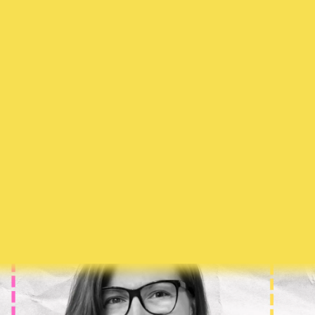
bücher und Comics zum Th
Tod und Trauer
on Kinderbuchexpertin Ilona Stütz