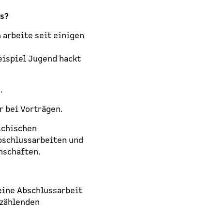
es?
 arbeite seit einigen
eispiel Jugend hackt
.
r bei Vorträgen.
ichischen
bschlussarbeiten und
nschaften.
eine Abschlussarbeit
rzählenden