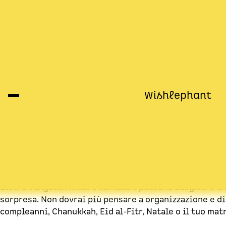
Liste dei desideri facili
Wishlephant
Sostenibile
Gratis
Indipendente
Condividi i tuoi desideri: dai negozi online in giro pe
dietro l'angolo. Amici e familiari possono scegliere c
sorpresa. Non dovrai più pensare a organizzazione e dis
compleanni, Chanukkah, Eid al-Fitr, Natale o il tuo mat